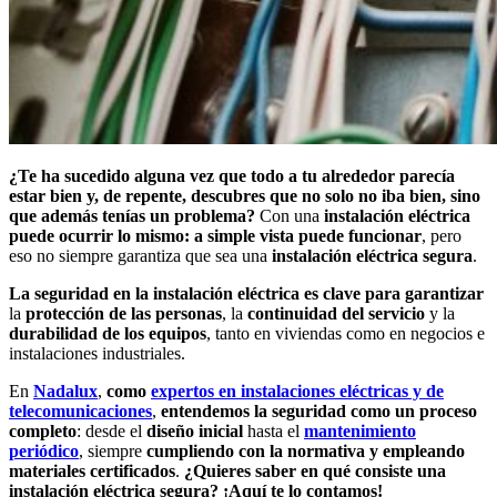
¿Te ha sucedido alguna vez que todo a tu alrededor parecía
estar bien y, de repente, descubres que no solo no iba bien, sino
que además tenías un problema?
Con una
instalación eléctrica
puede ocurrir lo mismo: a simple vista puede funcionar
, pero
eso no siempre garantiza que sea una
instalación eléctrica segura
.
La seguridad en la instalación eléctrica es
clave para garantizar
la
protección de las personas
, la
continuidad del servicio
y la
durabilidad de los equipos
, tanto en viviendas como en negocios e
instalaciones industriales.
En
Nadalux
,
como
expertos en instalaciones eléctricas y de
telecomunicaciones
,
entendemos la seguridad como un proceso
completo
: desde el
diseño inicial
hasta el
mantenimiento
periódico
, siempre
cumpliendo con la normativa y empleando
materiales certificados
.
¿Quieres saber en qué consiste una
instalación eléctrica segura? ¡Aquí te lo contamos!