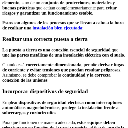
elemento
, sino de un
conjunto de protecciones, materiales y
buenas prácticas
que actúan complementariamente para
evitar
riesgos y garantizar un funcionamiento estable
.
Estos son algunos de los procesos que se llevan a cabo a la hora
de realizar una
instalación bien ejecutada
:
Realizar una correcta puesta a tierra
La puesta a tierra es una conexión esencial de seguridad
que
une las partes metálicas
de una instalación eléctrica con el suelo
.
Cuando está
correctamente dimensionada
, permite
derivar fugas
de corriente y evitar tensiones que puedan resultar peligrosas
.
Asimismo, se debe comprobar la
continuidad y la correcta
conexión de las uniones
.
Incorporar dispositivos de seguridad
Emplear
dispositivos de seguridad eléctrica
como interruptores
automáticos magnetotérmicos
,
protege la instalación frente a
sobrecargas y cortocircuitos
.
Para que funcionen de manera adecuada,
estos equipos deben
seleccionarse en función de la carga prevista
, el tipo de
uso de la